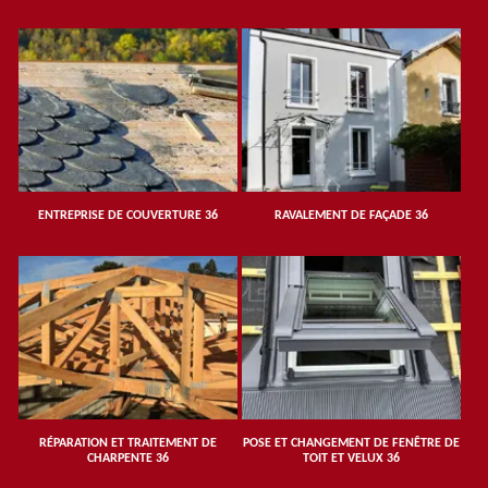
ENTREPRISE DE COUVERTURE 36
RAVALEMENT DE FAÇADE 36
RÉPARATION ET TRAITEMENT DE
POSE ET CHANGEMENT DE FENÊTRE DE
CHARPENTE 36
TOIT ET VELUX 36