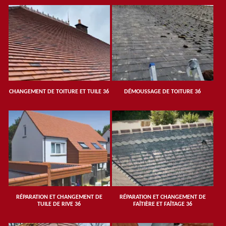
CHANGEMENT DE TOITURE ET TUILE 36
DÉMOUSSAGE DE TOITURE 36
RÉPARATION ET CHANGEMENT DE
RÉPARATION ET CHANGEMENT DE
TUILE DE RIVE 36
FAÎTIÈRE ET FAÎTAGE 36