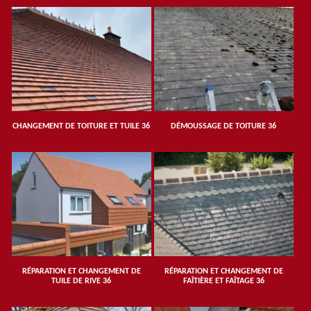
CHANGEMENT DE TOITURE ET TUILE 36
DÉMOUSSAGE DE TOITURE 36
RÉPARATION ET CHANGEMENT DE
RÉPARATION ET CHANGEMENT DE
TUILE DE RIVE 36
FAÎTIÈRE ET FAÎTAGE 36