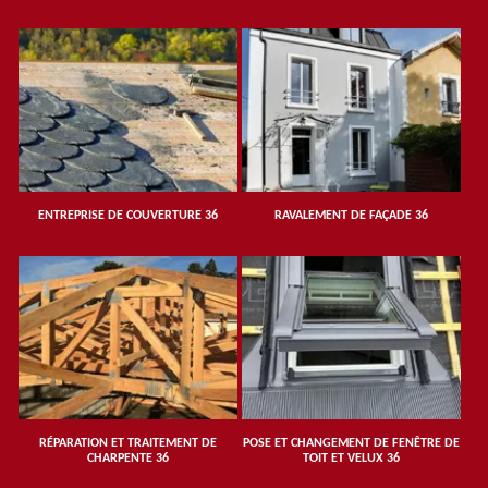
ENTREPRISE DE COUVERTURE 36
RAVALEMENT DE FAÇADE 36
RÉPARATION ET TRAITEMENT DE
POSE ET CHANGEMENT DE FENÊTRE DE
CHARPENTE 36
TOIT ET VELUX 36