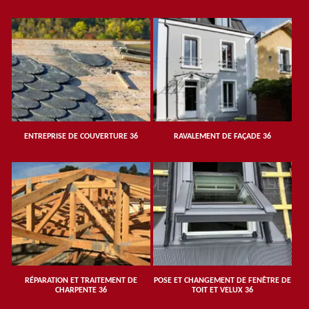
ENTREPRISE DE COUVERTURE 36
RAVALEMENT DE FAÇADE 36
RÉPARATION ET TRAITEMENT DE
POSE ET CHANGEMENT DE FENÊTRE DE
CHARPENTE 36
TOIT ET VELUX 36