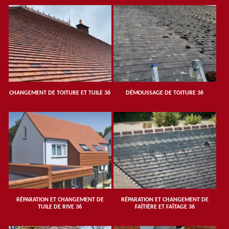
CHANGEMENT DE TOITURE ET TUILE 36
DÉMOUSSAGE DE TOITURE 36
RÉPARATION ET CHANGEMENT DE
RÉPARATION ET CHANGEMENT DE
TUILE DE RIVE 36
FAÎTIÈRE ET FAÎTAGE 36