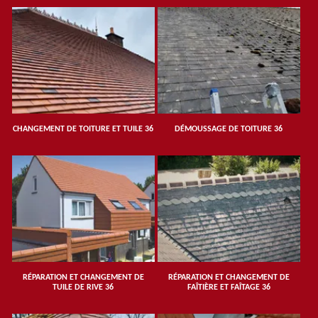
CHANGEMENT DE TOITURE ET TUILE 36
DÉMOUSSAGE DE TOITURE 36
RÉPARATION ET CHANGEMENT DE
RÉPARATION ET CHANGEMENT DE
TUILE DE RIVE 36
FAÎTIÈRE ET FAÎTAGE 36