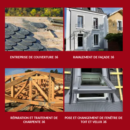
ENTREPRISE DE COUVERTURE 36
RAVALEMENT DE FAÇADE 36
RÉPARATION ET TRAITEMENT DE
POSE ET CHANGEMENT DE FENÊTRE DE
CHARPENTE 36
TOIT ET VELUX 36