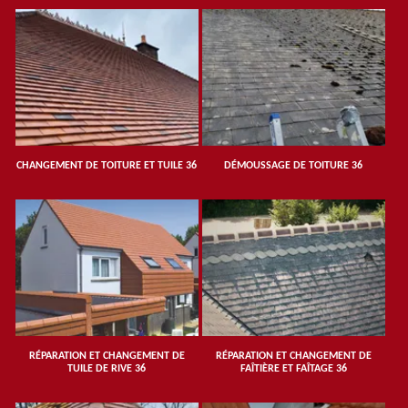
CHANGEMENT DE TOITURE ET TUILE 36
DÉMOUSSAGE DE TOITURE 36
RÉPARATION ET CHANGEMENT DE
RÉPARATION ET CHANGEMENT DE
TUILE DE RIVE 36
FAÎTIÈRE ET FAÎTAGE 36