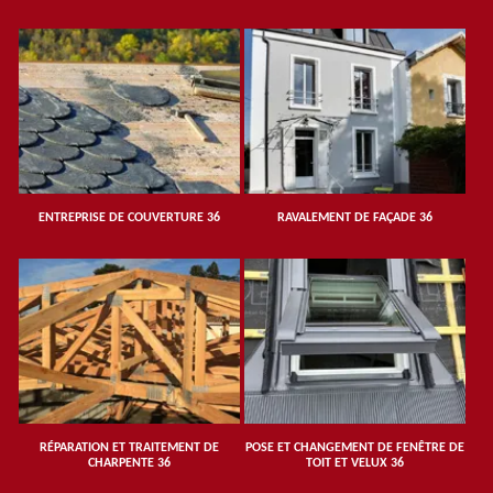
ENTREPRISE DE COUVERTURE 36
RAVALEMENT DE FAÇADE 36
RÉPARATION ET TRAITEMENT DE
POSE ET CHANGEMENT DE FENÊTRE DE
CHARPENTE 36
TOIT ET VELUX 36