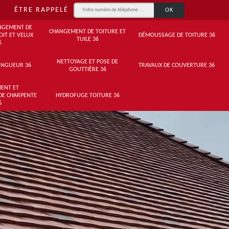
ÊTRE RAPPELÉ
NGEMENT DE
CHANGEMENT DE TOITURE ET
OIT ET VELUX
DÉMOUSSAGE DE TOITURE 36
TUILE 36
6
NETTOYAGE ET POSE DE
INGUEUR 36
TRAVAUX DE COUVERTURE 36
GOUTTIÈRE 36
ENT ET
DE CHARPENTE
HYDROFUGE TOITURE 36
6