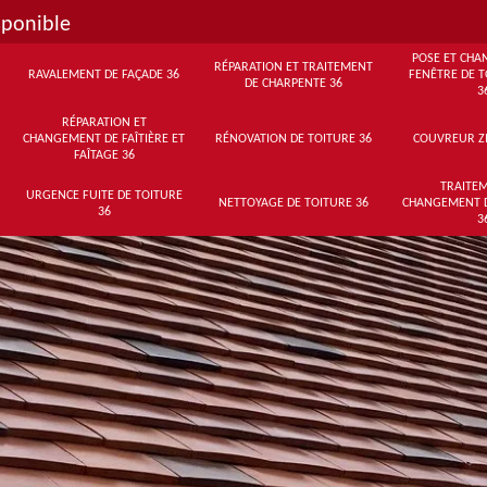
sponible
POSE ET CHA
RÉPARATION ET TRAITEMENT
RAVALEMENT DE FAÇADE 36
FENÊTRE DE T
DE CHARPENTE 36
3
RÉPARATION ET
CHANGEMENT DE FAÎTIÈRE ET
RÉNOVATION DE TOITURE 36
COUVREUR Z
FAÎTAGE 36
TRAITEM
URGENCE FUITE DE TOITURE
NETTOYAGE DE TOITURE 36
CHANGEMENT 
36
3