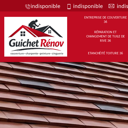
indisponible
indisponible
indi
ENTREPRISE DE COUVERTURE
36
RÉPARATION ET
CHANGEMENT DE TUILE DE
RIVE 36
ETANCHÉITÉ TOITURE 36