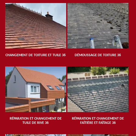
CHANGEMENT DE TOITURE ET TUILE 36
DÉMOUSSAGE DE TOITURE 36
RÉPARATION ET CHANGEMENT DE
RÉPARATION ET CHANGEMENT DE
TUILE DE RIVE 36
FAÎTIÈRE ET FAÎTAGE 36