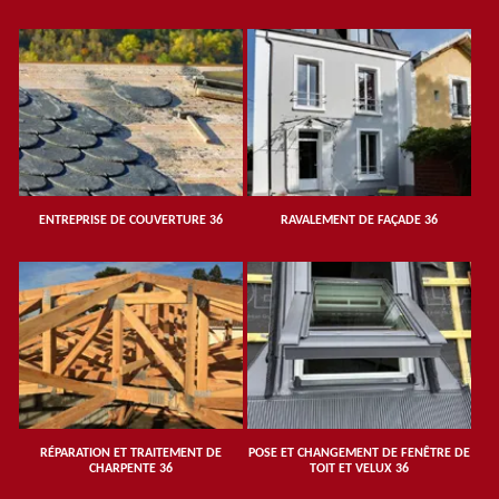
ENTREPRISE DE COUVERTURE 36
RAVALEMENT DE FAÇADE 36
RÉPARATION ET TRAITEMENT DE
POSE ET CHANGEMENT DE FENÊTRE DE
CHARPENTE 36
TOIT ET VELUX 36