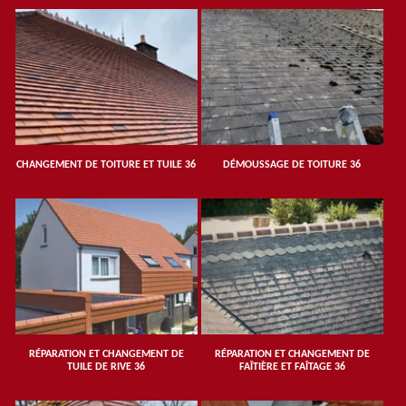
CHANGEMENT DE TOITURE ET TUILE 36
DÉMOUSSAGE DE TOITURE 36
RÉPARATION ET CHANGEMENT DE
RÉPARATION ET CHANGEMENT DE
TUILE DE RIVE 36
FAÎTIÈRE ET FAÎTAGE 36