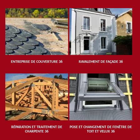
ENTREPRISE DE COUVERTURE 36
RAVALEMENT DE FAÇADE 36
RÉPARATION ET TRAITEMENT DE
POSE ET CHANGEMENT DE FENÊTRE DE
CHARPENTE 36
TOIT ET VELUX 36