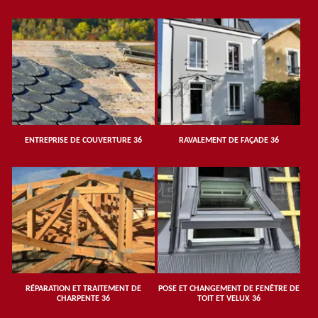
ENTREPRISE DE COUVERTURE 36
RAVALEMENT DE FAÇADE 36
RÉPARATION ET TRAITEMENT DE
POSE ET CHANGEMENT DE FENÊTRE DE
CHARPENTE 36
TOIT ET VELUX 36