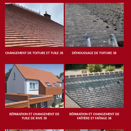
CHANGEMENT DE TOITURE ET TUILE 36
DÉMOUSSAGE DE TOITURE 36
RÉPARATION ET CHANGEMENT DE
RÉPARATION ET CHANGEMENT DE
TUILE DE RIVE 36
FAÎTIÈRE ET FAÎTAGE 36