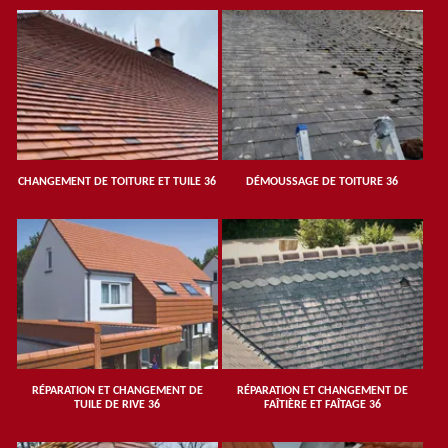
CHANGEMENT DE TOITURE ET TUILE 36
DÉMOUSSAGE DE TOITURE 36
RÉPARATION ET CHANGEMENT DE
RÉPARATION ET CHANGEMENT DE
TUILE DE RIVE 36
FAÎTIÈRE ET FAÎTAGE 36