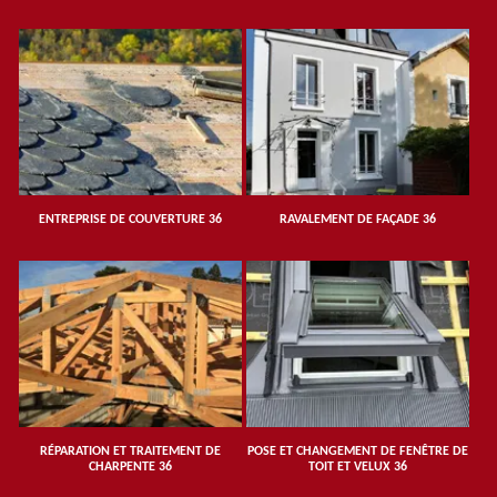
ENTREPRISE DE COUVERTURE 36
RAVALEMENT DE FAÇADE 36
RÉPARATION ET TRAITEMENT DE
POSE ET CHANGEMENT DE FENÊTRE DE
CHARPENTE 36
TOIT ET VELUX 36