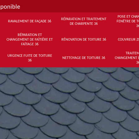
sponible
POSE ET CHA
RÉPARATION ET TRAITEMENT
RAVALEMENT DE FAÇADE 36
FENÊTRE DE T
DE CHARPENTE 36
3
RÉPARATION ET
CHANGEMENT DE FAÎTIÈRE ET
RÉNOVATION DE TOITURE 36
COUVREUR Z
FAÎTAGE 36
TRAITEM
URGENCE FUITE DE TOITURE
NETTOYAGE DE TOITURE 36
CHANGEMENT 
36
3