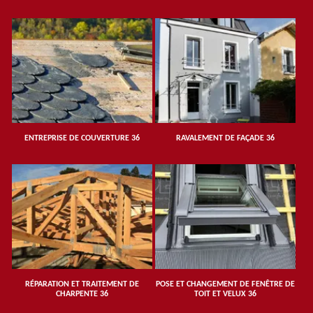
ENTREPRISE DE COUVERTURE 36
RAVALEMENT DE FAÇADE 36
RÉPARATION ET TRAITEMENT DE
POSE ET CHANGEMENT DE FENÊTRE DE
CHARPENTE 36
TOIT ET VELUX 36