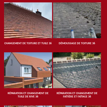
CHANGEMENT DE TOITURE ET TUILE 36
DÉMOUSSAGE DE TOITURE 36
RÉPARATION ET CHANGEMENT DE
RÉPARATION ET CHANGEMENT DE
TUILE DE RIVE 36
FAÎTIÈRE ET FAÎTAGE 36