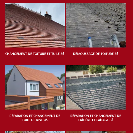
CHANGEMENT DE TOITURE ET TUILE 36
DÉMOUSSAGE DE TOITURE 36
RÉPARATION ET CHANGEMENT DE
RÉPARATION ET CHANGEMENT DE
TUILE DE RIVE 36
FAÎTIÈRE ET FAÎTAGE 36