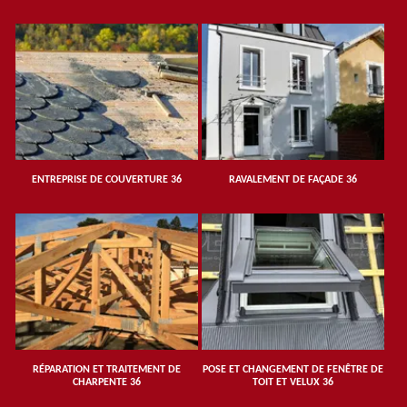
ENTREPRISE DE COUVERTURE 36
RAVALEMENT DE FAÇADE 36
RÉPARATION ET TRAITEMENT DE
POSE ET CHANGEMENT DE FENÊTRE DE
CHARPENTE 36
TOIT ET VELUX 36