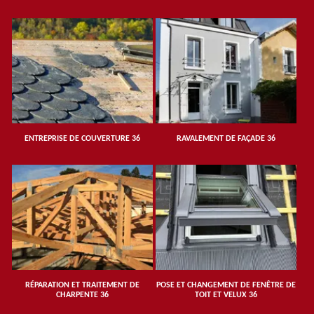
ENTREPRISE DE COUVERTURE 36
RAVALEMENT DE FAÇADE 36
RÉPARATION ET TRAITEMENT DE
POSE ET CHANGEMENT DE FENÊTRE DE
CHARPENTE 36
TOIT ET VELUX 36