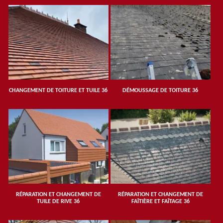
CHANGEMENT DE TOITURE ET TUILE 36
DÉMOUSSAGE DE TOITURE 36
RÉPARATION ET CHANGEMENT DE
RÉPARATION ET CHANGEMENT DE
TUILE DE RIVE 36
FAÎTIÈRE ET FAÎTAGE 36