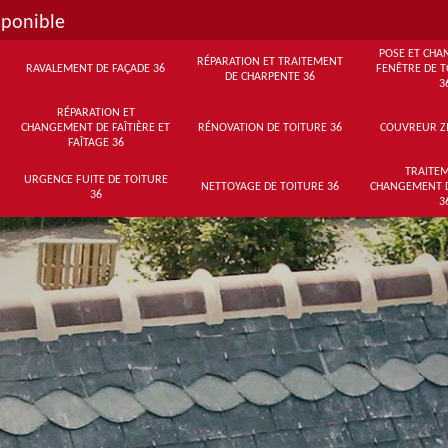
sponible
POSE ET CHA
RÉPARATION ET TRAITEMENT
RAVALEMENT DE FAÇADE 36
FENÊTRE DE T
DE CHARPENTE 36
3
RÉPARATION ET
CHANGEMENT DE FAÎTIÈRE ET
RÉNOVATION DE TOITURE 36
COUVREUR Z
FAÎTAGE 36
TRAITEM
URGENCE FUITE DE TOITURE
NETTOYAGE DE TOITURE 36
CHANGEMENT 
36
3