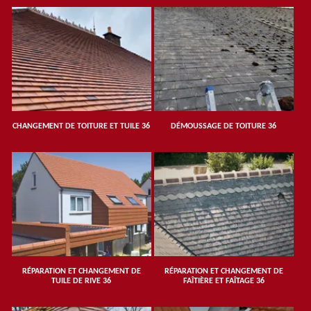
CHANGEMENT DE TOITURE ET TUILE 36
DÉMOUSSAGE DE TOITURE 36
RÉPARATION ET CHANGEMENT DE
RÉPARATION ET CHANGEMENT DE
TUILE DE RIVE 36
FAÎTIÈRE ET FAÎTAGE 36