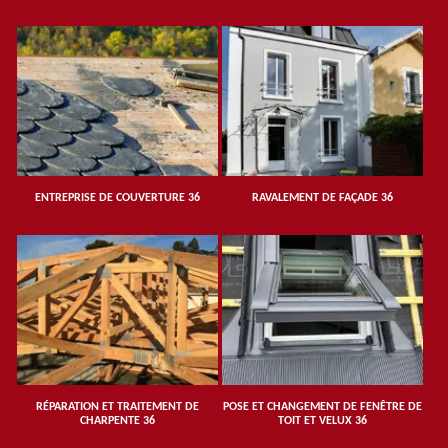
ENTREPRISE DE COUVERTURE 36
RAVALEMENT DE FAÇADE 36
RÉPARATION ET TRAITEMENT DE
POSE ET CHANGEMENT DE FENÊTRE DE
CHARPENTE 36
TOIT ET VELUX 36