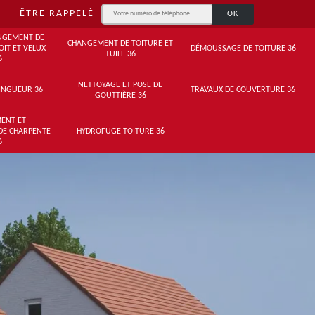
ÊTRE RAPPELÉ
NGEMENT DE
CHANGEMENT DE TOITURE ET
OIT ET VELUX
DÉMOUSSAGE DE TOITURE 36
TUILE 36
6
NETTOYAGE ET POSE DE
INGUEUR 36
TRAVAUX DE COUVERTURE 36
GOUTTIÈRE 36
ENT ET
DE CHARPENTE
HYDROFUGE TOITURE 36
6