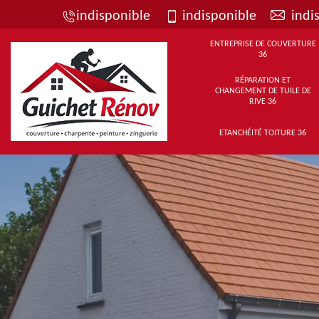
indisponible
indisponible
indi
ENTREPRISE DE COUVERTURE
36
RÉPARATION ET
CHANGEMENT DE TUILE DE
RIVE 36
ETANCHÉITÉ TOITURE 36