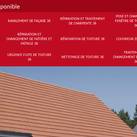
sponible
POSE ET CHA
RÉPARATION ET TRAITEMENT
RAVALEMENT DE FAÇADE 36
FENÊTRE DE T
DE CHARPENTE 36
3
RÉPARATION ET
CHANGEMENT DE FAÎTIÈRE ET
RÉNOVATION DE TOITURE 36
COUVREUR Z
FAÎTAGE 36
TRAITEM
URGENCE FUITE DE TOITURE
NETTOYAGE DE TOITURE 36
CHANGEMENT 
36
3