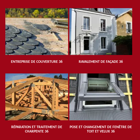
ENTREPRISE DE COUVERTURE 36
RAVALEMENT DE FAÇADE 36
RÉPARATION ET TRAITEMENT DE
POSE ET CHANGEMENT DE FENÊTRE DE
CHARPENTE 36
TOIT ET VELUX 36