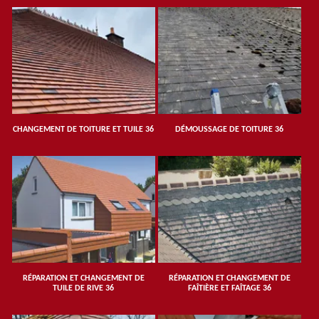
CHANGEMENT DE TOITURE ET TUILE 36
DÉMOUSSAGE DE TOITURE 36
RÉPARATION ET CHANGEMENT DE
RÉPARATION ET CHANGEMENT DE
TUILE DE RIVE 36
FAÎTIÈRE ET FAÎTAGE 36