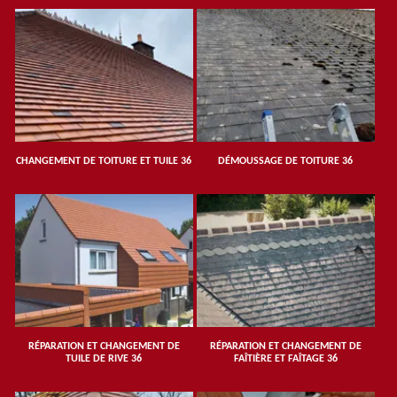
CHANGEMENT DE TOITURE ET TUILE 36
DÉMOUSSAGE DE TOITURE 36
RÉPARATION ET CHANGEMENT DE
RÉPARATION ET CHANGEMENT DE
TUILE DE RIVE 36
FAÎTIÈRE ET FAÎTAGE 36