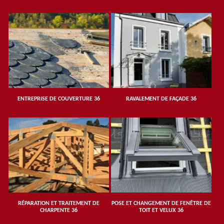
ENTREPRISE DE COUVERTURE 36
RAVALEMENT DE FAÇADE 36
RÉPARATION ET TRAITEMENT DE
POSE ET CHANGEMENT DE FENÊTRE DE
CHARPENTE 36
TOIT ET VELUX 36