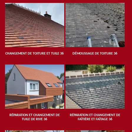
CHANGEMENT DE TOITURE ET TUILE 36
DÉMOUSSAGE DE TOITURE 36
RÉPARATION ET CHANGEMENT DE
RÉPARATION ET CHANGEMENT DE
TUILE DE RIVE 36
FAÎTIÈRE ET FAÎTAGE 36