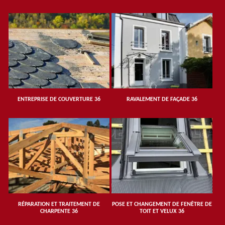
ENTREPRISE DE COUVERTURE 36
RAVALEMENT DE FAÇADE 36
RÉPARATION ET TRAITEMENT DE
POSE ET CHANGEMENT DE FENÊTRE DE
CHARPENTE 36
TOIT ET VELUX 36