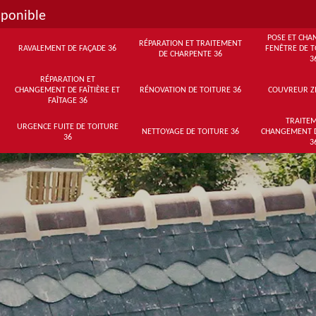
sponible
POSE ET CHA
RÉPARATION ET TRAITEMENT
RAVALEMENT DE FAÇADE 36
FENÊTRE DE T
DE CHARPENTE 36
3
RÉPARATION ET
CHANGEMENT DE FAÎTIÈRE ET
RÉNOVATION DE TOITURE 36
COUVREUR Z
FAÎTAGE 36
TRAITEM
URGENCE FUITE DE TOITURE
NETTOYAGE DE TOITURE 36
CHANGEMENT 
36
3