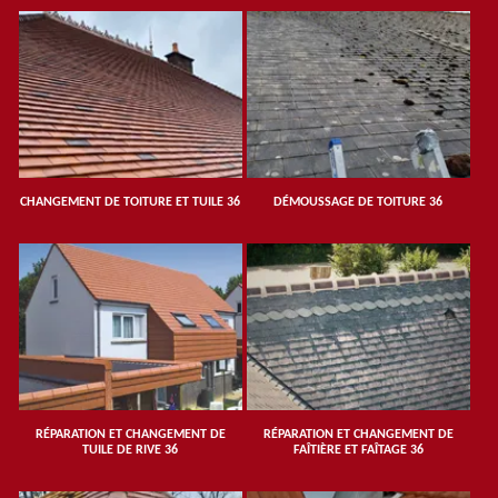
CHANGEMENT DE TOITURE ET TUILE 36
DÉMOUSSAGE DE TOITURE 36
RÉPARATION ET CHANGEMENT DE
RÉPARATION ET CHANGEMENT DE
TUILE DE RIVE 36
FAÎTIÈRE ET FAÎTAGE 36