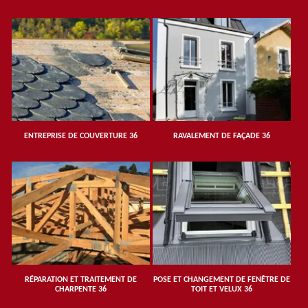
ENTREPRISE DE COUVERTURE 36
RAVALEMENT DE FAÇADE 36
RÉPARATION ET TRAITEMENT DE
POSE ET CHANGEMENT DE FENÊTRE DE
CHARPENTE 36
TOIT ET VELUX 36