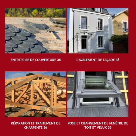
ENTREPRISE DE COUVERTURE 36
RAVALEMENT DE FAÇADE 36
RÉPARATION ET TRAITEMENT DE
POSE ET CHANGEMENT DE FENÊTRE DE
CHARPENTE 36
TOIT ET VELUX 36