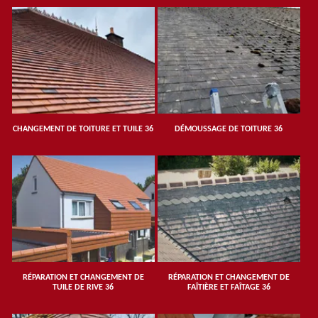
CHANGEMENT DE TOITURE ET TUILE 36
DÉMOUSSAGE DE TOITURE 36
RÉPARATION ET CHANGEMENT DE
RÉPARATION ET CHANGEMENT DE
TUILE DE RIVE 36
FAÎTIÈRE ET FAÎTAGE 36