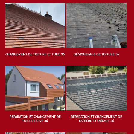
CHANGEMENT DE TOITURE ET TUILE 36
DÉMOUSSAGE DE TOITURE 36
RÉPARATION ET CHANGEMENT DE
RÉPARATION ET CHANGEMENT DE
TUILE DE RIVE 36
FAÎTIÈRE ET FAÎTAGE 36