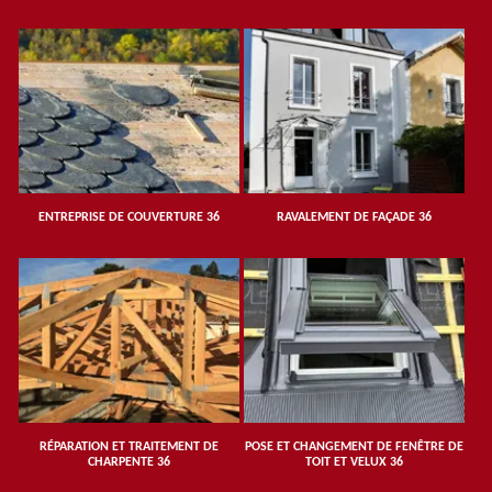
ENTREPRISE DE COUVERTURE 36
RAVALEMENT DE FAÇADE 36
RÉPARATION ET TRAITEMENT DE
POSE ET CHANGEMENT DE FENÊTRE DE
CHARPENTE 36
TOIT ET VELUX 36