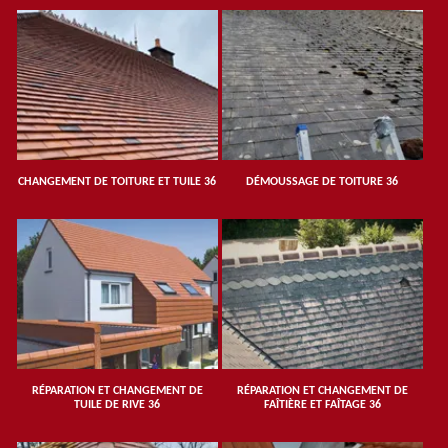
CHANGEMENT DE TOITURE ET TUILE 36
DÉMOUSSAGE DE TOITURE 36
RÉPARATION ET CHANGEMENT DE
RÉPARATION ET CHANGEMENT DE
TUILE DE RIVE 36
FAÎTIÈRE ET FAÎTAGE 36