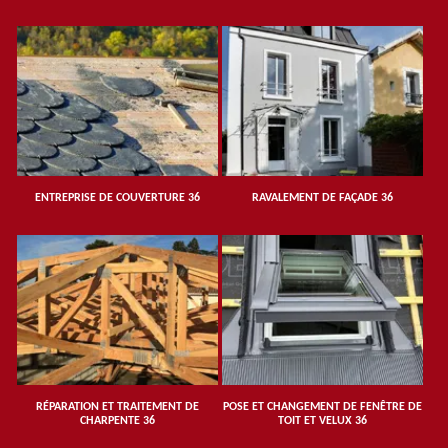
ENTREPRISE DE COUVERTURE 36
RAVALEMENT DE FAÇADE 36
RÉPARATION ET TRAITEMENT DE
POSE ET CHANGEMENT DE FENÊTRE DE
CHARPENTE 36
TOIT ET VELUX 36