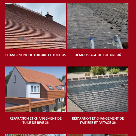
CHANGEMENT DE TOITURE ET TUILE 36
DÉMOUSSAGE DE TOITURE 36
RÉPARATION ET CHANGEMENT DE
RÉPARATION ET CHANGEMENT DE
TUILE DE RIVE 36
FAÎTIÈRE ET FAÎTAGE 36