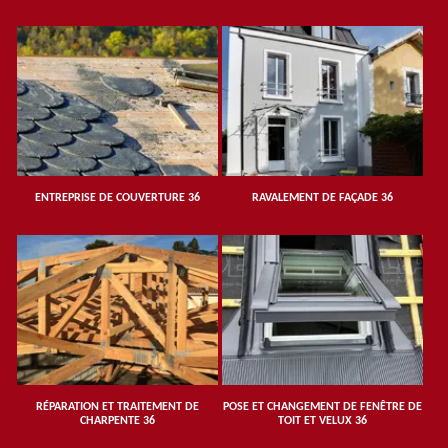
ENTREPRISE DE COUVERTURE 36
RAVALEMENT DE FAÇADE 36
RÉPARATION ET TRAITEMENT DE
POSE ET CHANGEMENT DE FENÊTRE DE
CHARPENTE 36
TOIT ET VELUX 36