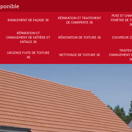
sponible
POSE ET CHA
RÉPARATION ET TRAITEMENT
RAVALEMENT DE FAÇADE 36
FENÊTRE DE T
DE CHARPENTE 36
3
RÉPARATION ET
CHANGEMENT DE FAÎTIÈRE ET
RÉNOVATION DE TOITURE 36
COUVREUR Z
FAÎTAGE 36
TRAITEM
URGENCE FUITE DE TOITURE
NETTOYAGE DE TOITURE 36
CHANGEMENT 
36
3