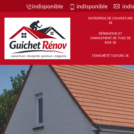
indisponible
indisponible
indi
ENTREPRISE DE COUVERTURE
36
RÉPARATION ET
CHANGEMENT DE TUILE DE
RIVE 36
ETANCHÉITÉ TOITURE 36