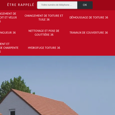
ÊTRE RAPPELÉ
NGEMENT DE
CHANGEMENT DE TOITURE ET
OIT ET VELUX
DÉMOUSSAGE DE TOITURE 36
TUILE 36
6
NETTOYAGE ET POSE DE
INGUEUR 36
TRAVAUX DE COUVERTURE 36
GOUTTIÈRE 36
ENT ET
DE CHARPENTE
HYDROFUGE TOITURE 36
6