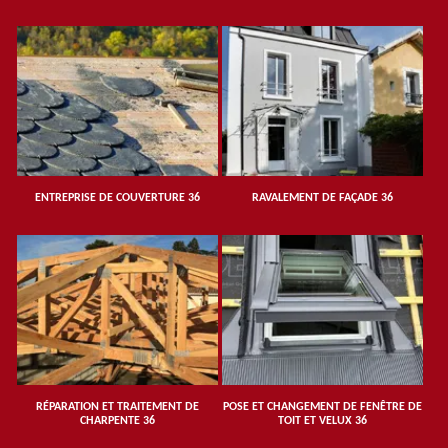
ENTREPRISE DE COUVERTURE 36
RAVALEMENT DE FAÇADE 36
RÉPARATION ET TRAITEMENT DE
POSE ET CHANGEMENT DE FENÊTRE DE
CHARPENTE 36
TOIT ET VELUX 36