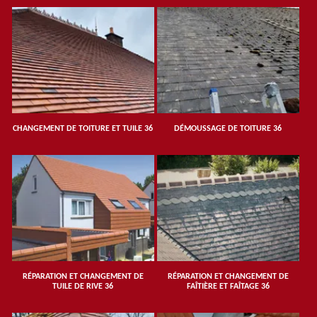
CHANGEMENT DE TOITURE ET TUILE 36
DÉMOUSSAGE DE TOITURE 36
RÉPARATION ET CHANGEMENT DE
RÉPARATION ET CHANGEMENT DE
TUILE DE RIVE 36
FAÎTIÈRE ET FAÎTAGE 36