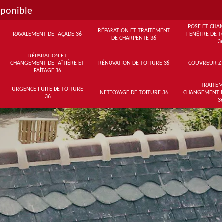
sponible
POSE ET CHA
RÉPARATION ET TRAITEMENT
RAVALEMENT DE FAÇADE 36
FENÊTRE DE T
DE CHARPENTE 36
3
RÉPARATION ET
CHANGEMENT DE FAÎTIÈRE ET
RÉNOVATION DE TOITURE 36
COUVREUR Z
FAÎTAGE 36
TRAITEM
URGENCE FUITE DE TOITURE
NETTOYAGE DE TOITURE 36
CHANGEMENT 
36
3