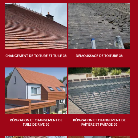
CHANGEMENT DE TOITURE ET TUILE 36
DÉMOUSSAGE DE TOITURE 36
RÉPARATION ET CHANGEMENT DE
RÉPARATION ET CHANGEMENT DE
TUILE DE RIVE 36
FAÎTIÈRE ET FAÎTAGE 36