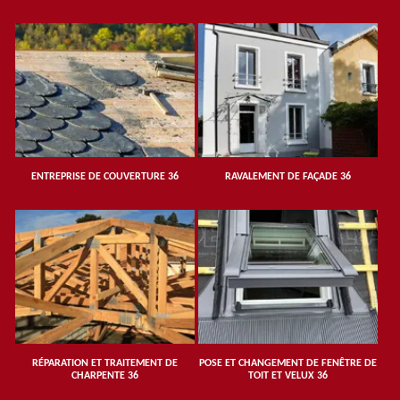
ENTREPRISE DE COUVERTURE 36
RAVALEMENT DE FAÇADE 36
RÉPARATION ET TRAITEMENT DE
POSE ET CHANGEMENT DE FENÊTRE DE
CHARPENTE 36
TOIT ET VELUX 36