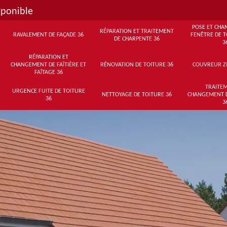
sponible
POSE ET CHA
RÉPARATION ET TRAITEMENT
RAVALEMENT DE FAÇADE 36
FENÊTRE DE T
DE CHARPENTE 36
3
RÉPARATION ET
CHANGEMENT DE FAÎTIÈRE ET
RÉNOVATION DE TOITURE 36
COUVREUR Z
FAÎTAGE 36
TRAITEM
URGENCE FUITE DE TOITURE
NETTOYAGE DE TOITURE 36
CHANGEMENT 
36
3