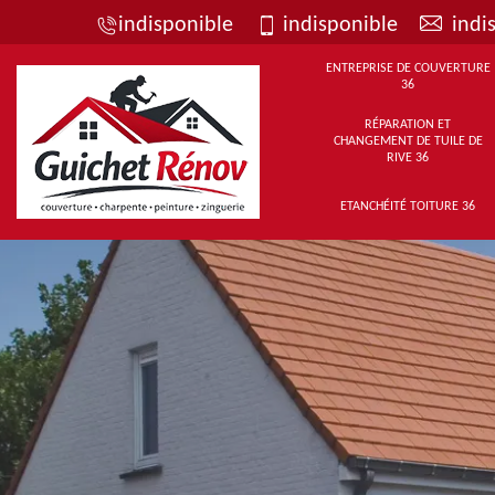
indisponible
indisponible
indi
ENTREPRISE DE COUVERTURE
36
RÉPARATION ET
CHANGEMENT DE TUILE DE
RIVE 36
ETANCHÉITÉ TOITURE 36