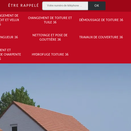
ÊTRE RAPPELÉ
NGEMENT DE
CHANGEMENT DE TOITURE ET
OIT ET VELUX
DÉMOUSSAGE DE TOITURE 36
TUILE 36
6
NETTOYAGE ET POSE DE
INGUEUR 36
TRAVAUX DE COUVERTURE 36
GOUTTIÈRE 36
ENT ET
DE CHARPENTE
HYDROFUGE TOITURE 36
6