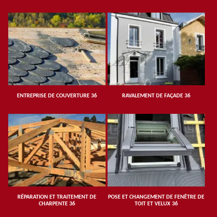
ENTREPRISE DE COUVERTURE 36
RAVALEMENT DE FAÇADE 36
RÉPARATION ET TRAITEMENT DE
POSE ET CHANGEMENT DE FENÊTRE DE
CHARPENTE 36
TOIT ET VELUX 36