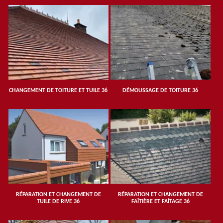
CHANGEMENT DE TOITURE ET TUILE 36
DÉMOUSSAGE DE TOITURE 36
RÉPARATION ET CHANGEMENT DE
RÉPARATION ET CHANGEMENT DE
TUILE DE RIVE 36
FAÎTIÈRE ET FAÎTAGE 36