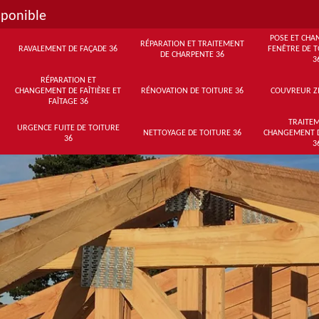
sponible
POSE ET CHA
RÉPARATION ET TRAITEMENT
RAVALEMENT DE FAÇADE 36
FENÊTRE DE T
DE CHARPENTE 36
3
RÉPARATION ET
CHANGEMENT DE FAÎTIÈRE ET
RÉNOVATION DE TOITURE 36
COUVREUR Z
FAÎTAGE 36
TRAITEM
URGENCE FUITE DE TOITURE
NETTOYAGE DE TOITURE 36
CHANGEMENT 
36
3