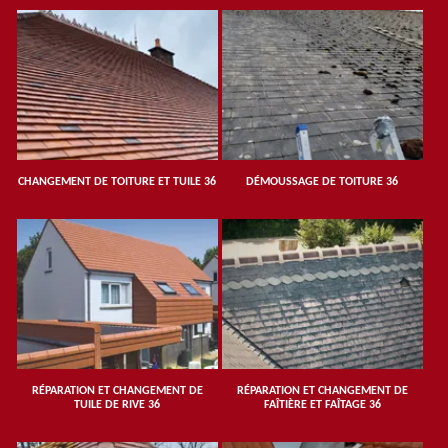
CHANGEMENT DE TOITURE ET TUILE 36
DÉMOUSSAGE DE TOITURE 36
RÉPARATION ET CHANGEMENT DE
RÉPARATION ET CHANGEMENT DE
TUILE DE RIVE 36
FAÎTIÈRE ET FAÎTAGE 36