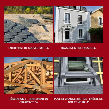
ENTREPRISE DE COUVERTURE 36
RAVALEMENT DE FAÇADE 36
RÉPARATION ET TRAITEMENT DE
POSE ET CHANGEMENT DE FENÊTRE DE
CHARPENTE 36
TOIT ET VELUX 36