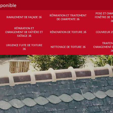
sponible
POSE ET CHA
RÉPARATION ET TRAITEMENT
RAVALEMENT DE FAÇADE 36
FENÊTRE DE T
DE CHARPENTE 36
3
RÉPARATION ET
CHANGEMENT DE FAÎTIÈRE ET
RÉNOVATION DE TOITURE 36
COUVREUR Z
FAÎTAGE 36
TRAITEM
URGENCE FUITE DE TOITURE
NETTOYAGE DE TOITURE 36
CHANGEMENT 
36
3