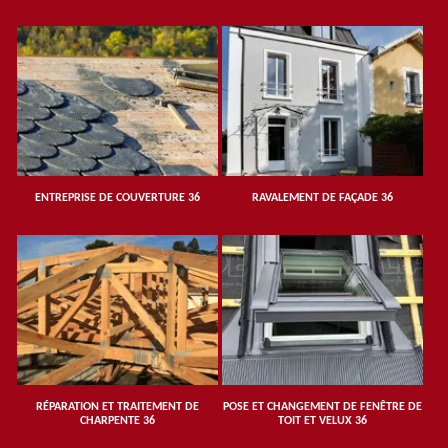
ENTREPRISE DE COUVERTURE 36
RAVALEMENT DE FAÇADE 36
RÉPARATION ET TRAITEMENT DE
POSE ET CHANGEMENT DE FENÊTRE DE
CHARPENTE 36
TOIT ET VELUX 36