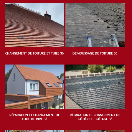
CHANGEMENT DE TOITURE ET TUILE 36
DÉMOUSSAGE DE TOITURE 36
RÉPARATION ET CHANGEMENT DE
RÉPARATION ET CHANGEMENT DE
TUILE DE RIVE 36
FAÎTIÈRE ET FAÎTAGE 36