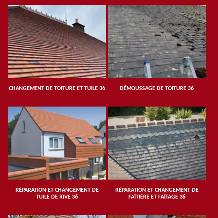
CHANGEMENT DE TOITURE ET TUILE 36
DÉMOUSSAGE DE TOITURE 36
RÉPARATION ET CHANGEMENT DE
RÉPARATION ET CHANGEMENT DE
TUILE DE RIVE 36
FAÎTIÈRE ET FAÎTAGE 36