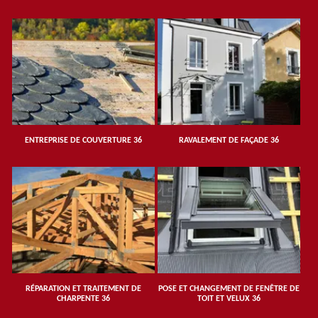
ENTREPRISE DE COUVERTURE 36
RAVALEMENT DE FAÇADE 36
RÉPARATION ET TRAITEMENT DE
POSE ET CHANGEMENT DE FENÊTRE DE
CHARPENTE 36
TOIT ET VELUX 36