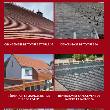
CHANGEMENT DE TOITURE ET TUILE 36
DÉMOUSSAGE DE TOITURE 36
RÉPARATION ET CHANGEMENT DE
RÉPARATION ET CHANGEMENT DE
TUILE DE RIVE 36
FAÎTIÈRE ET FAÎTAGE 36