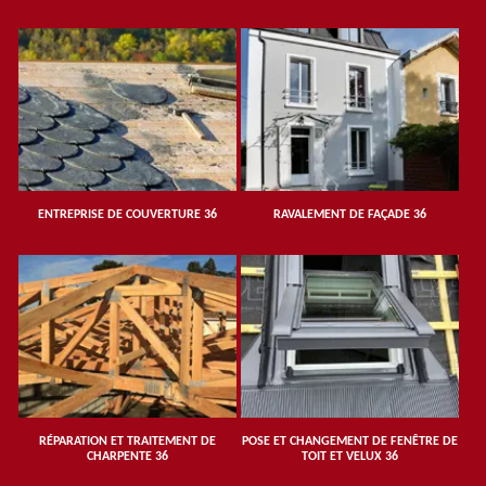
ENTREPRISE DE COUVERTURE 36
RAVALEMENT DE FAÇADE 36
RÉPARATION ET TRAITEMENT DE
POSE ET CHANGEMENT DE FENÊTRE DE
CHARPENTE 36
TOIT ET VELUX 36