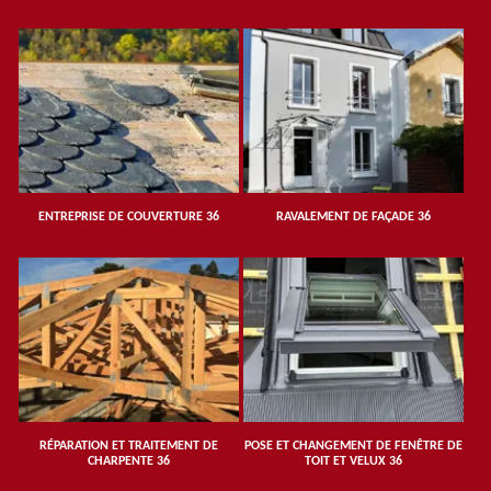
ENTREPRISE DE COUVERTURE 36
RAVALEMENT DE FAÇADE 36
RÉPARATION ET TRAITEMENT DE
POSE ET CHANGEMENT DE FENÊTRE DE
CHARPENTE 36
TOIT ET VELUX 36