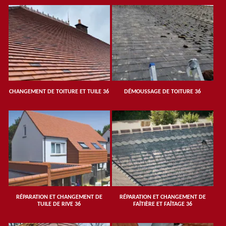
CHANGEMENT DE TOITURE ET TUILE 36
DÉMOUSSAGE DE TOITURE 36
RÉPARATION ET CHANGEMENT DE
RÉPARATION ET CHANGEMENT DE
TUILE DE RIVE 36
FAÎTIÈRE ET FAÎTAGE 36