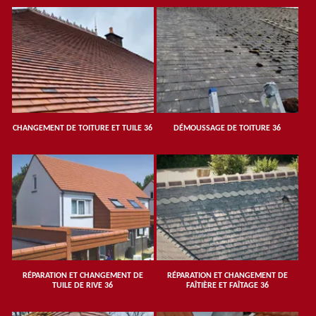
CHANGEMENT DE TOITURE ET TUILE 36
DÉMOUSSAGE DE TOITURE 36
RÉPARATION ET CHANGEMENT DE
RÉPARATION ET CHANGEMENT DE
TUILE DE RIVE 36
FAÎTIÈRE ET FAÎTAGE 36