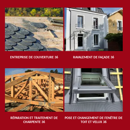
ENTREPRISE DE COUVERTURE 36
RAVALEMENT DE FAÇADE 36
RÉPARATION ET TRAITEMENT DE
POSE ET CHANGEMENT DE FENÊTRE DE
CHARPENTE 36
TOIT ET VELUX 36