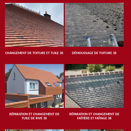
CHANGEMENT DE TOITURE ET TUILE 36
DÉMOUSSAGE DE TOITURE 36
RÉPARATION ET CHANGEMENT DE
RÉPARATION ET CHANGEMENT DE
TUILE DE RIVE 36
FAÎTIÈRE ET FAÎTAGE 36