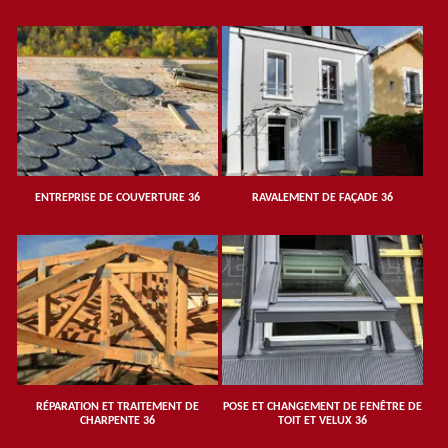
ENTREPRISE DE COUVERTURE 36
RAVALEMENT DE FAÇADE 36
RÉPARATION ET TRAITEMENT DE
POSE ET CHANGEMENT DE FENÊTRE DE
CHARPENTE 36
TOIT ET VELUX 36