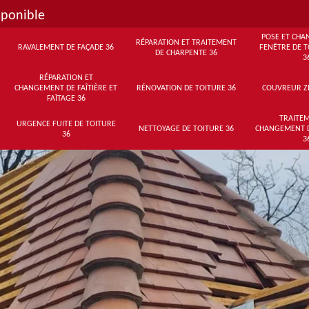
sponible
POSE ET CHA
RÉPARATION ET TRAITEMENT
RAVALEMENT DE FAÇADE 36
FENÊTRE DE T
DE CHARPENTE 36
3
RÉPARATION ET
CHANGEMENT DE FAÎTIÈRE ET
RÉNOVATION DE TOITURE 36
COUVREUR Z
FAÎTAGE 36
TRAITEM
URGENCE FUITE DE TOITURE
NETTOYAGE DE TOITURE 36
CHANGEMENT 
36
3