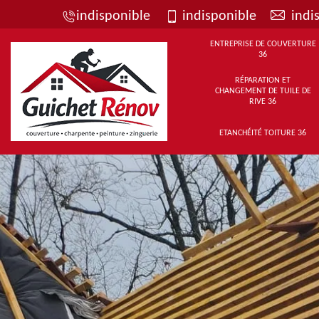
indisponible
indisponible
indi
ENTREPRISE DE COUVERTURE
36
RÉPARATION ET
CHANGEMENT DE TUILE DE
RIVE 36
ETANCHÉITÉ TOITURE 36