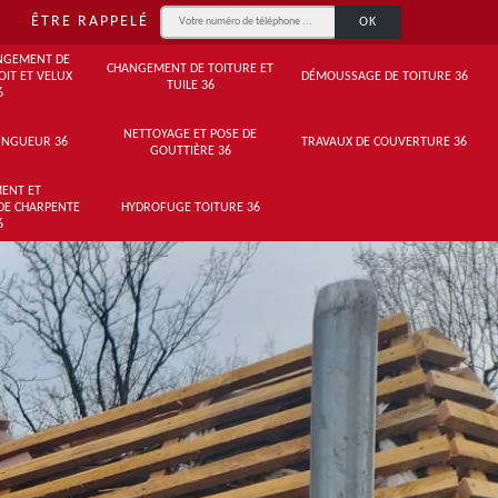
ÊTRE RAPPELÉ
NGEMENT DE
CHANGEMENT DE TOITURE ET
OIT ET VELUX
DÉMOUSSAGE DE TOITURE 36
TUILE 36
6
NETTOYAGE ET POSE DE
INGUEUR 36
TRAVAUX DE COUVERTURE 36
GOUTTIÈRE 36
ENT ET
DE CHARPENTE
HYDROFUGE TOITURE 36
6