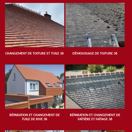
CHANGEMENT DE TOITURE ET TUILE 36
DÉMOUSSAGE DE TOITURE 36
RÉPARATION ET CHANGEMENT DE
RÉPARATION ET CHANGEMENT DE
TUILE DE RIVE 36
FAÎTIÈRE ET FAÎTAGE 36