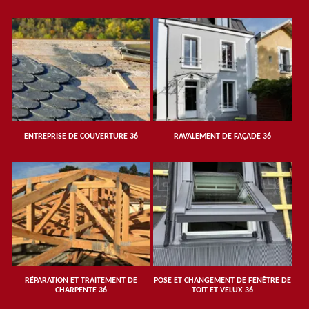
ENTREPRISE DE COUVERTURE 36
RAVALEMENT DE FAÇADE 36
RÉPARATION ET TRAITEMENT DE
POSE ET CHANGEMENT DE FENÊTRE DE
CHARPENTE 36
TOIT ET VELUX 36