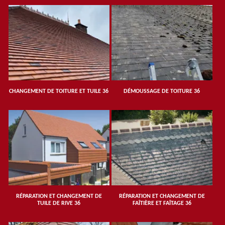
CHANGEMENT DE TOITURE ET TUILE 36
DÉMOUSSAGE DE TOITURE 36
RÉPARATION ET CHANGEMENT DE
RÉPARATION ET CHANGEMENT DE
TUILE DE RIVE 36
FAÎTIÈRE ET FAÎTAGE 36