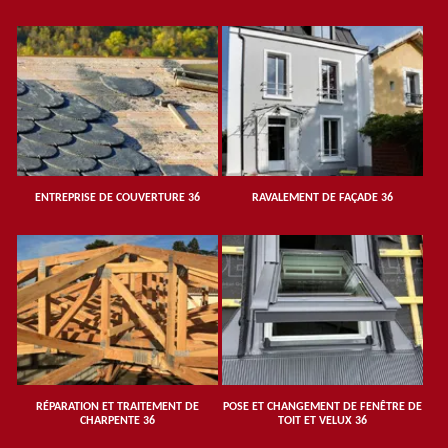
ENTREPRISE DE COUVERTURE 36
RAVALEMENT DE FAÇADE 36
RÉPARATION ET TRAITEMENT DE
POSE ET CHANGEMENT DE FENÊTRE DE
CHARPENTE 36
TOIT ET VELUX 36