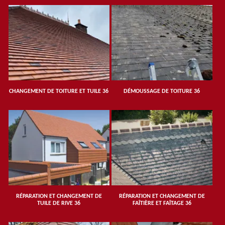
CHANGEMENT DE TOITURE ET TUILE 36
DÉMOUSSAGE DE TOITURE 36
RÉPARATION ET CHANGEMENT DE
RÉPARATION ET CHANGEMENT DE
TUILE DE RIVE 36
FAÎTIÈRE ET FAÎTAGE 36