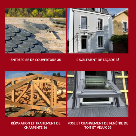
ENTREPRISE DE COUVERTURE 36
RAVALEMENT DE FAÇADE 36
RÉPARATION ET TRAITEMENT DE
POSE ET CHANGEMENT DE FENÊTRE DE
CHARPENTE 36
TOIT ET VELUX 36