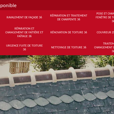
sponible
POSE ET CHA
RÉPARATION ET TRAITEMENT
RAVALEMENT DE FAÇADE 36
FENÊTRE DE T
DE CHARPENTE 36
3
RÉPARATION ET
CHANGEMENT DE FAÎTIÈRE ET
RÉNOVATION DE TOITURE 36
COUVREUR Z
FAÎTAGE 36
TRAITEM
URGENCE FUITE DE TOITURE
NETTOYAGE DE TOITURE 36
CHANGEMENT 
36
3