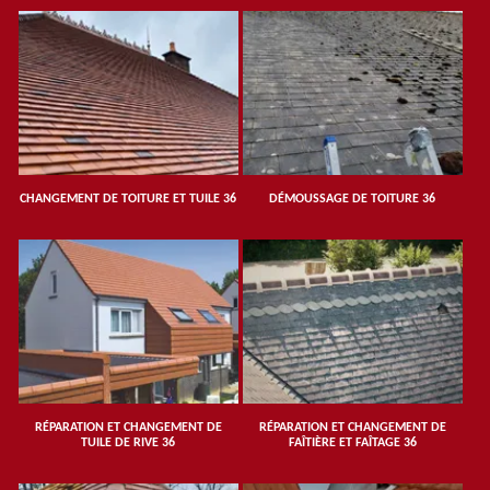
CHANGEMENT DE TOITURE ET TUILE 36
DÉMOUSSAGE DE TOITURE 36
RÉPARATION ET CHANGEMENT DE
RÉPARATION ET CHANGEMENT DE
TUILE DE RIVE 36
FAÎTIÈRE ET FAÎTAGE 36