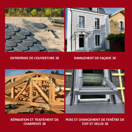
ENTREPRISE DE COUVERTURE 36
RAVALEMENT DE FAÇADE 36
RÉPARATION ET TRAITEMENT DE
POSE ET CHANGEMENT DE FENÊTRE DE
CHARPENTE 36
TOIT ET VELUX 36