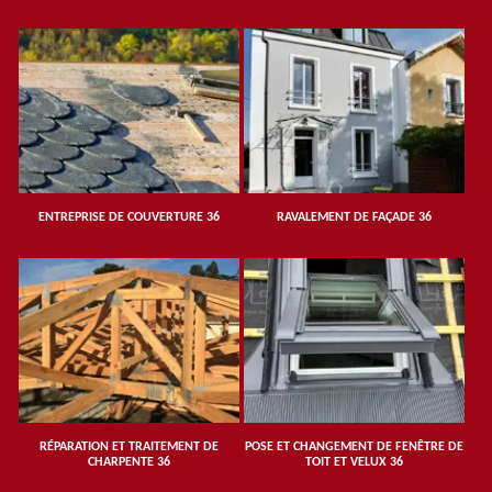
ENTREPRISE DE COUVERTURE 36
RAVALEMENT DE FAÇADE 36
RÉPARATION ET TRAITEMENT DE
POSE ET CHANGEMENT DE FENÊTRE DE
CHARPENTE 36
TOIT ET VELUX 36