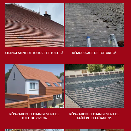
CHANGEMENT DE TOITURE ET TUILE 36
DÉMOUSSAGE DE TOITURE 36
RÉPARATION ET CHANGEMENT DE
RÉPARATION ET CHANGEMENT DE
TUILE DE RIVE 36
FAÎTIÈRE ET FAÎTAGE 36