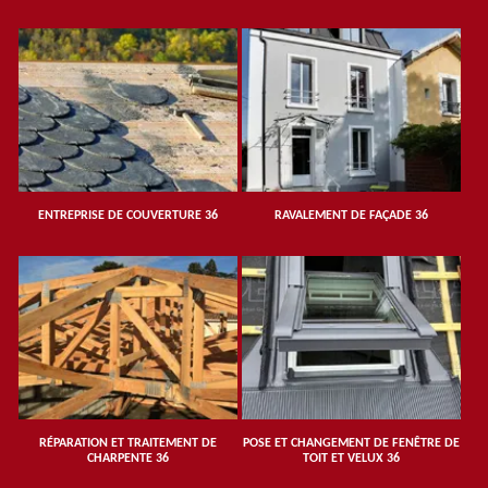
ENTREPRISE DE COUVERTURE 36
RAVALEMENT DE FAÇADE 36
RÉPARATION ET TRAITEMENT DE
POSE ET CHANGEMENT DE FENÊTRE DE
CHARPENTE 36
TOIT ET VELUX 36