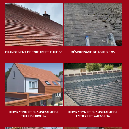
CHANGEMENT DE TOITURE ET TUILE 36
DÉMOUSSAGE DE TOITURE 36
RÉPARATION ET CHANGEMENT DE
RÉPARATION ET CHANGEMENT DE
TUILE DE RIVE 36
FAÎTIÈRE ET FAÎTAGE 36