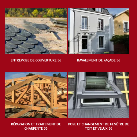
ENTREPRISE DE COUVERTURE 36
RAVALEMENT DE FAÇADE 36
RÉPARATION ET TRAITEMENT DE
POSE ET CHANGEMENT DE FENÊTRE DE
CHARPENTE 36
TOIT ET VELUX 36