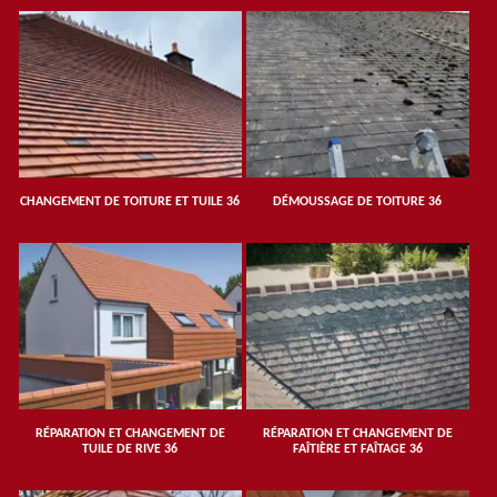
CHANGEMENT DE TOITURE ET TUILE 36
DÉMOUSSAGE DE TOITURE 36
RÉPARATION ET CHANGEMENT DE
RÉPARATION ET CHANGEMENT DE
TUILE DE RIVE 36
FAÎTIÈRE ET FAÎTAGE 36